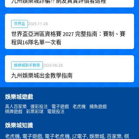
九州娛樂城詐騙?? 網友真實評價看這裡
世界盃
2025-11-28
世界盃亞洲區資格賽 2027 完整指南：賽制、賽
程與16隊名單一次看
娛樂城新手教學
2023-06-28
九州娛樂城出金教學指南
娛樂城遊戲
真人百家樂
運彩投注
電子遊戲
老虎機
捕魚遊戲
棋牌遊戲
彩票彩球
電競投注
娛樂城知識
老虎機
,
電子遊戲
,
電子老虎機
,
JZ電子
,
娛樂城
,
百家樂
,
棋