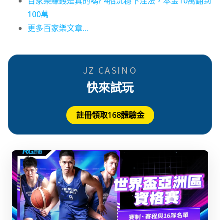
百家樂賺錢是真的嗎? 4招沉穩下注法，本金10萬翻到
100萬
更多百家樂文章...
JZ CASINO
快來試玩
註冊領取168體驗金