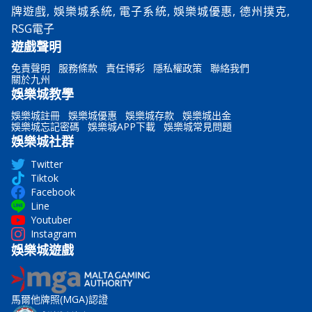
牌遊戲
,
娛樂城系統
,
電子系統
,
娛樂城優惠
,
德州撲克
,
RSG電子
遊戲聲明
免責聲明
服務條款
責任博彩
隱私權政策
聯絡我們
關於九州
娛樂城教學
娛樂城註冊
娛樂城優惠
娛樂城存款
娛樂城出金
娛樂城忘記密碼
娛樂城APP下載
娛樂城常見問題
娛樂城社群
Twitter
Tiktok
Facebook
Line
Youtuber
Instagram
娛樂城遊戲
馬爾他牌照(MGA)認證