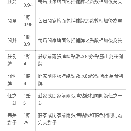
莊雙
每局莊家牌面包括補牌之點數相加後為雙
0.94
1賠
閒單
每局閒家牌面包括補牌之點數相加後為單
0.96
1賠
閒雙
每局閒家牌面包括補牌之點數相加後為雙
0.9
莊例
1賠
莊家前兩張牌總點數以8或9點勝出為莊例
牌
4
牌
閒例
1賠
閒家前兩張牌總點數以8或9點勝出為閒例
牌
4
牌
任意
1賠
莊家或閒家前兩張牌點數相同則為任意一
一對
5
對
完美
1賠
莊家或閒家前兩張牌點數和花色相同則為
對子
25
完美對子