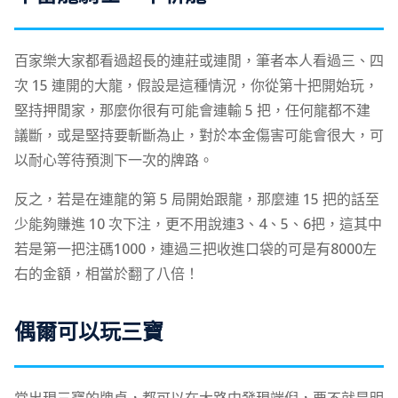
百家樂大家都看過超長的連莊或連閒，筆者本人看過三、四
次 15 連開的大龍，假設是這種情況，你從第十把開始玩，
堅持押閒家，那麼你很有可能會連輸 5 把，任何龍都不建
議斷，或是堅持要斬斷為止，對於本金傷害可能會很大，可
以耐心等待預測下一次的牌路。
反之，若是在連龍的第 5 局開始跟龍，那麼連 15 把的話至
少能夠賺進 10 次下注，更不用說連3、4、5、6把，這其中
若是第一把注碼1000，連過三把收進口袋的可是有8000左
右的金額，相當於翻了八倍！
偶爾可以玩三寶