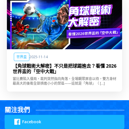
世界盃
2025-11-14
【角球戰術大解密】不只是把球踢進去？看懂 2026
世界盃的「空中大戰」
當比賽陷入僵局，裁判突然指向角落，全場觀眾屏息以待，雙方身材
最高大的後衛全部擠進小小的禁區——這就是「角球」（ […]
關注我們
Facebook