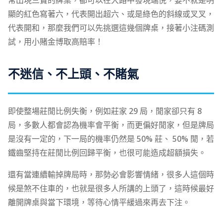
常出現三寶的牌桌，都可以在大路中發現端倪，要不就是明
顯的紅色寫著六，代表開出超六、或是綠色的斜線或叉叉，
代表開和，那麼我們可以先挑選這幾個牌桌，接著小注碼測
試，用小賭金博取高賠率！
不迷信、不上頭、不賭氣
即使整場莊閒比例失衡，例如莊家 29 局，閒家卻只有 8
局，多數人都會認為機率會平衡，而更偏好閒家，但是牌局
是沒有一定的，下一局的機率仍然是 50% 莊、 50% 閒，若
鐵齒堅持在莊閒比例回歸平衡，也很可能造成超額損失。
還有當連續輸掉牌局時，那勢必會影響情緒，很多人這個時
候是煞不住車的，也就是很多人所講的上頭了，這時候最好
離開牌桌與當下環境，等待心情平緩過來再去下注。