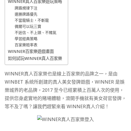
WINNER真人百家樂遊玩策略
牌路規律下注
連勝牌路優先
不當龍騎士，不斬龍
偶爾可以玩三寶
不迷信、不上頭、不賭氣
學習經典策略
百家樂賠率表
WINNER百家樂遊戲畫面
如何試玩WINNER真人百家樂
WINNER真人百家樂也是線上百家樂的品牌之一，是由
WINBET 系統所創建的真人美女發牌遊戲，WINNER 是娛
樂城界的老品牌，2017 至今已經累積上百萬人次的使用，
提供您身處實地的賭場體驗，滑開手機就有美女荷官發牌，
等不及了嗎？讓我們趕緊來看 WINNER真人介紹！