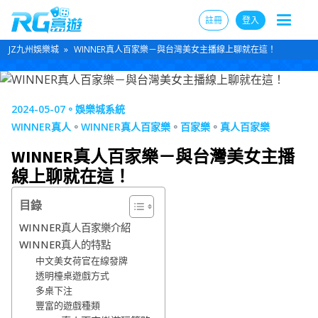
註冊
登入
JZ九州娛樂城
»
WINNER真人百家樂－與台灣美女主播線上聊就在這！
2024-05-07
。
娛樂城系統
WINNER真人
。
WINNER真人百家樂
。
百家樂
。
真人百家樂
WINNER真人百家樂－與台灣美女主播
線上聊就在這！
目錄
WINNER真人百家樂介紹
WINNER真人的特點
中文美女荷官在線發牌
透明檯桌遊戲方式
多桌下注
豐富的遊戲種類