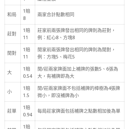
1賠
和局
兩家合計點數相同
8
1賠
莊家前兩張牌發出相同的牌則為莊對，
莊對
11
例：紅心8、方塊8
1賠
閒家前兩張牌發出相同的牌則為閒對，
閒對
11
例：方塊5、梅花5
1賠
閒/莊兩家牌面加上補牌的張數5、6張為
大
0.54
大，有補牌即為大
1賠
閒/莊兩家牌面不包括補牌的樟樹為4張牌
小
1.5
微小，即沒補牌為小
1賠
莊單
每局莊家牌面包括補牌之點數相加後為單
0.94
1賠