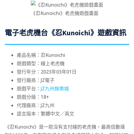
《忍Kunoichi》老虎機遊戲畫面
電子老虎機台《忍Kunoichi》遊戲資訊
產品名稱：忍Kunoichi
遊戲類型：線上老虎機
發行年分：2023年03年01日
發行廠商：JZ電子
遊戲平台：
JZ九州娛樂城
遊戲分級：18+
代理廠商：JZ九州
語言版本：繁體中文／英文
《忍Kunoichi》是一款沒有支付線的老虎機，最高倍數達