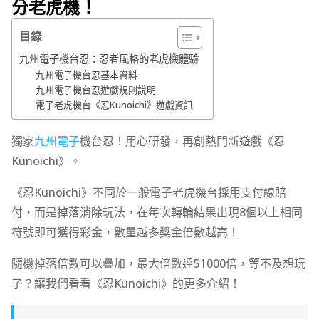
分老虎機！
目錄
九州電子機台忍：忍者風格的老虎機體驗
九州電子機台忍基本資料
九州電子機台忍遊戲規則說明
電子老虎機台《忍Kunoichi》遊戲資訊
獨家
九州電子
機台忍！用心研發，再創熱門新遊戲《忍
Kunoichi》。
《忍Kunoichi》不同於一般電子老虎機台採用支付線賠
付，而是掉落消除玩法，在每次轉輪結果出現8個以上相同
符號即可獲得彩金，數量越多獎金倍數越高！
隨機掉落倍數可以疊加，最大倍數達51000倍，等不及想玩
了？讓我們看看《忍Kunoichi》的更多介紹！