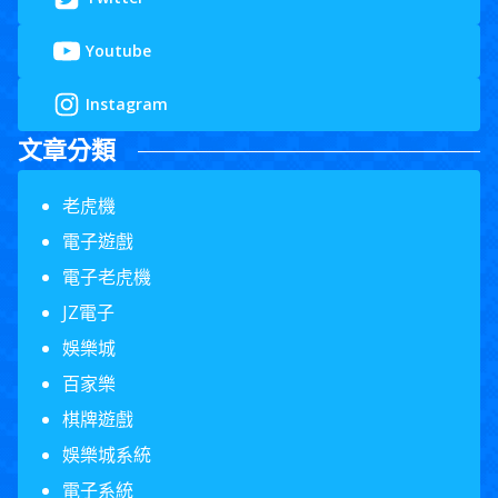
Youtube
Instagram
文章分類
老虎機
電子遊戲
電子老虎機
JZ電子
娛樂城
百家樂
棋牌遊戲
娛樂城系統
電子系統