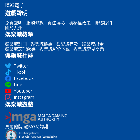
RSG電子
遊戲聲明
免責聲明
服務條款
責任博彩
隱私權政策
聯絡我們
關於九州
娛樂城教學
娛樂城註冊
娛樂城優惠
娛樂城存款
娛樂城出金
娛樂城忘記密碼
娛樂城APP下載
娛樂城常見問題
娛樂城社群
Twitter
Tiktok
Facebook
Line
Youtuber
Instagram
娛樂城遊戲
馬爾他牌照(MGA)認證