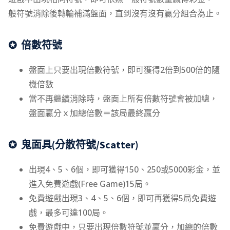
般符號消除後轉輪補滿盤面，直到沒有沒有贏分組合為止。
倍數符號
盤面上只要出現倍數符號，即可獲得2倍到500倍的隨
機倍數
當不再繼續消除時，盤面上所有倍數符號會被加總，
盤面贏分ｘ加總倍數＝該局最終贏分
鬼面具(分散符號/Scatter)
出現4、5、6個，即可獲得150、250或5000彩金，並
進入免費遊戲(Free Game)15局。
免費遊戲出現3、4、5、6個，即可再獲得5局免費遊
戲，最多可達100局。
免費遊戲中，只要出現倍數符號並贏分，加總的倍數