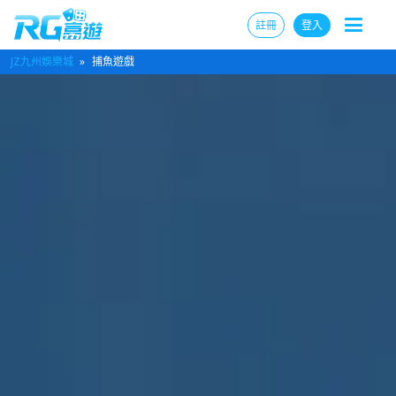
註冊
登入
JZ九州娛樂城
»
捕魚遊戲