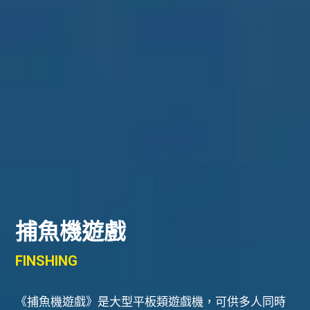
捕魚機遊戲
FINSHING
《捕魚機遊戲》是大型平板類遊戲機，可供多人同時