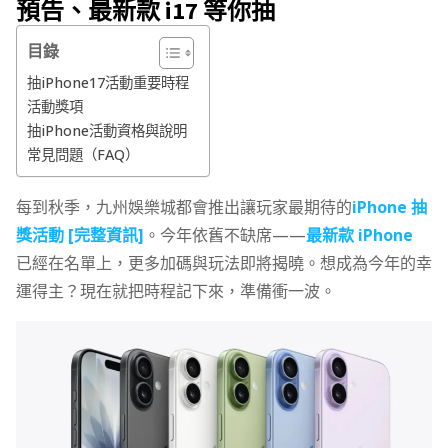
預告、最新款 i17 等你抽
目錄
抽iPhone17活動重要時程
活動獎項
抽iPhone活動資格與說明
常見問題（FAQ）
每到秋季，九州娛樂城都會推出讓玩家最期待的
iPhone 抽
獎活動 [完整資訊]
。今年依舊不缺席——
最新款 iPhone
已經在名單上，更多加碼與玩法即將揭曉。想成為今年的幸
運得主？現在就把時程記下來，準備衝一波。