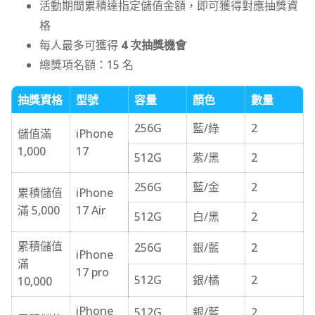
活動期間累積達指定儲值金額，即可獲得對應抽獎資
格
每人最多可獲得
4 次抽獎機會
總獎項名額：15 名
抽獎資格
型號
容量
顏色
數量
256G
藍/綠
2
儲值滿
iPhone
1,000
17
512G
紫/黑
2
256G
藍/金
2
累積儲值
iPhone
滿 5,000
17 Air
512G
白/黑
2
累積儲值
256G
銀/藍
2
iPhone
滿
17 pro
512G
銀/橘
2
10,000
iPhone
512G
銀/藍
2