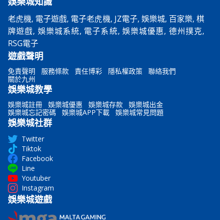
娛樂城知識
老虎機
,
電子遊戲
,
電子老虎機
,
JZ電子
,
娛樂城
,
百家樂
,
棋
牌遊戲
,
娛樂城系統
,
電子系統
,
娛樂城優惠
,
德州撲克
,
RSG電子
遊戲聲明
免責聲明
服務條款
責任博彩
隱私權政策
聯絡我們
關於九州
娛樂城教學
娛樂城註冊
娛樂城優惠
娛樂城存款
娛樂城出金
娛樂城忘記密碼
娛樂城APP下載
娛樂城常見問題
娛樂城社群
Twitter
Tiktok
Facebook
Line
Youtuber
Instagram
娛樂城遊戲