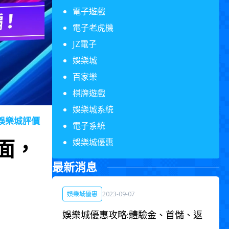
電子遊戲
電子老虎機
JZ電子
娛樂城
百家樂
棋牌遊戲
娛樂城系統
娛樂城評價
電子系統
娛樂城優惠
面，
最新消息
娛樂城優惠
2023-09-07
娛樂城優惠攻略:體驗金、首儲、返