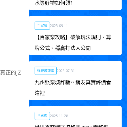
水等好禮如何領?
百家樂
2023-09-11
【百家樂攻略】破解玩法規則、算
牌公式、穩贏打法大公開
娛樂城詐騙
2023-07-31
真正的JZ
九州娛樂城詐騙?? 網友真實評價看
這裡
世界盃
2025-11-28