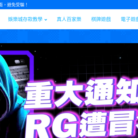
面，避免受騙！
娛樂城存款教學
真人百家樂
棋牌遊戲
電子遊