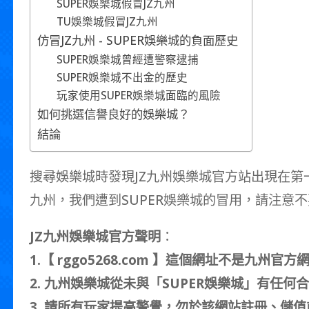
SUPER娛樂城假冒JZ九州
TU娛樂城假冒JZ九州
仿冒JZ九州 - SUPER娛樂城的負面歷史
SUPER娛樂城曾經遭警察逮捕
SUPER娛樂城不出金的歷史
玩家使用SUPER娛樂城面臨的風險
如何挑選信譽良好的娛樂城？
結論
搜尋娛樂城時發現JZ九州娛樂城官方站出現在第
九州，我們遭到SUPER娛樂城的冒用，請注意
JZ九州娛樂城官方聲明
：
1.【 rggo5268.com 】這個網址不是九州
2. 九州娛樂城從未與「SUPER娛樂城」有任何
3. 請所有玩家提高警覺，勿於該網站註冊、儲