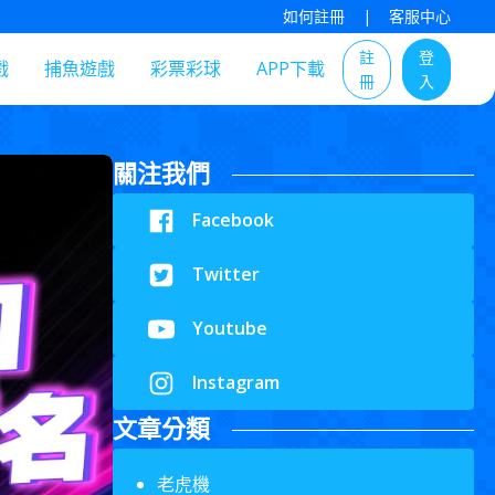
如何註冊
|
客服中心
註
登
戲
捕魚遊戲
彩票彩球
APP下載
冊
入
關注我們
Facebook
Twitter
Youtube
Instagram
文章分類
老虎機