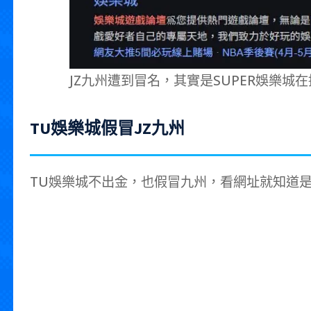
JZ九州遭到冒名，其實是SUPER娛樂城
TU娛樂城假冒JZ九州
TU娛樂城不出金，也假冒九州，看網址就知道