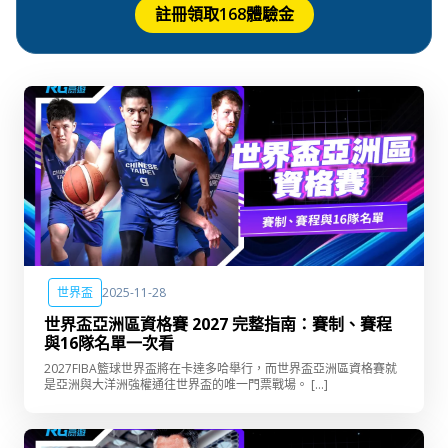
註冊領取168體驗金
世界盃
2025-11-28
世界盃亞洲區資格賽 2027 完整指南：賽制、賽程
與16隊名單一次看
2027FIBA籃球世界盃將在卡達多哈舉行，而世界盃亞洲區資格賽就
是亞洲與大洋洲強權通往世界盃的唯一門票戰場。 […]