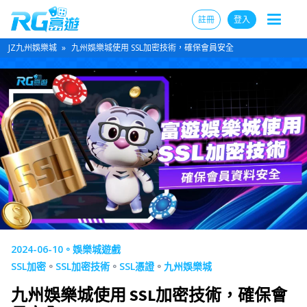
註冊
登入
JZ九州娛樂城
»
九州娛樂城使用 SSL加密技術，確保會員安全
2024-06-10
。
娛樂城遊戲
SSL加密
。
SSL加密技術
。
SSL憑證
。
九州娛樂城
九州娛樂城使用 SSL加密技術，確保會