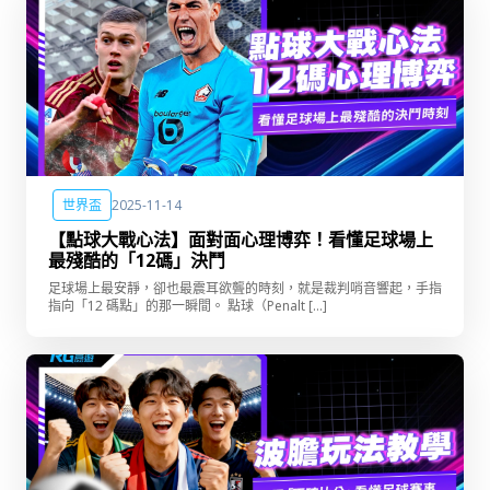
世界盃
2025-11-14
【點球大戰心法】面對面心理博弈！看懂足球場上
最殘酷的「12碼」決鬥
足球場上最安靜，卻也最震耳欲聾的時刻，就是裁判哨音響起，手指
指向「12 碼點」的那一瞬間。 點球（Penalt […]