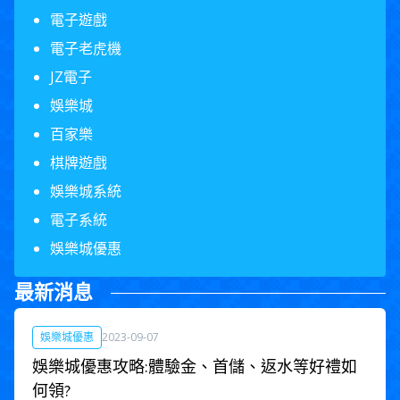
電子遊戲
電子老虎機
JZ電子
娛樂城
百家樂
棋牌遊戲
娛樂城系統
電子系統
娛樂城優惠
最新消息
娛樂城優惠
2023-09-07
娛樂城優惠攻略:體驗金、首儲、返水等好禮如
何領?