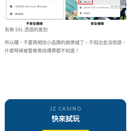
有無 SSL 憑證的差別
所以囉，不要再相信小品牌的娛樂城了，不但出金沒保證，
什麼時候被警察寄送傳票都不知道！
立即註冊
JZ CASINO
快來試玩