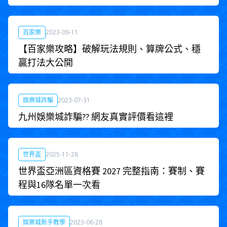
百家樂
2023-09-11
【百家樂攻略】破解玩法規則、算牌公式、穩
贏打法大公開
娛樂城詐騙
2023-07-31
九州娛樂城詐騙?? 網友真實評價看這裡
世界盃
2025-11-28
世界盃亞洲區資格賽 2027 完整指南：賽制、賽
程與16隊名單一次看
娛樂城新手教學
2023-06-28