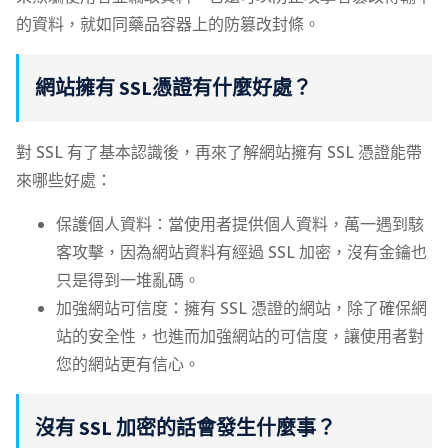
的資料，就如同藥品容器上的防篡改封條。
網站擁有 SSL憑證有什麼好處？
對 SSL 有了基本認識後，再來了解網站擁有 SSL 憑證能帶
來哪些好處：
保護個人資料：當使用者提供個人資料，萬一遇到駭
客攻擊，因為網站資料有經過 SSL 加密，沒有金鑰也
只是得到一堆亂碼。
加強網站可信度：擁有 SSL 憑證的網站，除了確保網
站的安全性，也進而加強網站的可信度，讓使用者對
您的網站更有信心。
沒有 SSL 加密的話會發生什麼事？