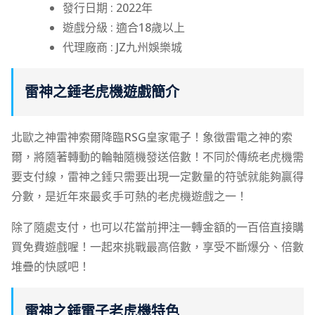
發行日期 : 2022年
遊戲分級 : 適合18歲以上
代理廠商 : JZ九州娛樂城
雷神之錘老虎機遊戲簡介
北歐之神雷神索爾降臨RSG皇家電子！象徵雷電之神的索
爾，將隨著轉動的輪軸隨機發送倍數！不同於傳統老虎機需
要支付線，雷神之錘只需要出現一定數量的符號就能夠贏得
分數，是近年來最炙手可熱的老虎機遊戲之一！
除了隨處支付，也可以花當前押注一轉金額的一百倍直接購
買免費遊戲喔！一起來挑戰最高倍數，享受不斷爆分、倍數
堆疊的快感吧！
雷神之錘電子老虎機特色