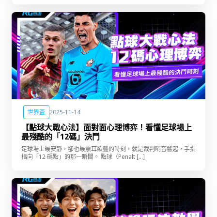
世界盃
2025-11-14
【點球大戰心法】面對面心理博弈！看懂足球場上
最殘酷的「12碼」決鬥
足球場上最安靜，卻也最震耳欲聾的時刻，就是裁判哨音響起，手指
指向「12 碼點」的那一瞬間。 點球（Penalt […]