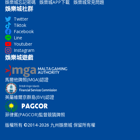
娛樂城忘記密碼
娛樂城APP下載
娛樂城常見問題
娛樂城社群
Twitter
Tiktok
Facebook
Line
Youtuber
Instagram
娛樂城遊戲
馬爾他牌照(MGA)認證
英屬維爾京群島(BVI)認證
菲律賓(PAGCOR)監督競猜牌照
版權所有 ©2014-2026 九州娛樂城 保留所有權