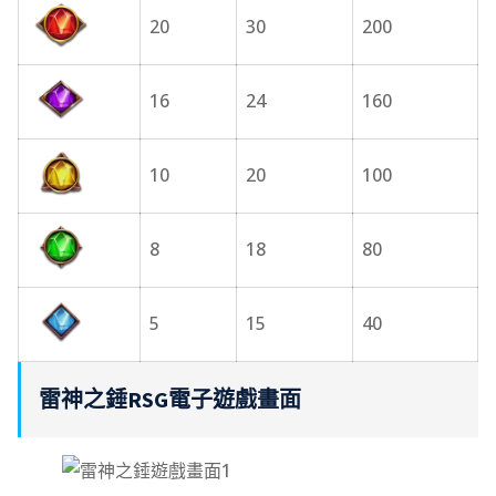
20
30
200
16
24
160
10
20
100
8
18
80
5
15
40
雷神之錘RSG電子遊戲畫面