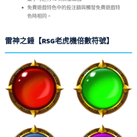
免費遊戲特色中的投注額與觸發免費遊戲特
色時相同。
雷神之錘
【
RSG老虎機倍數符號】