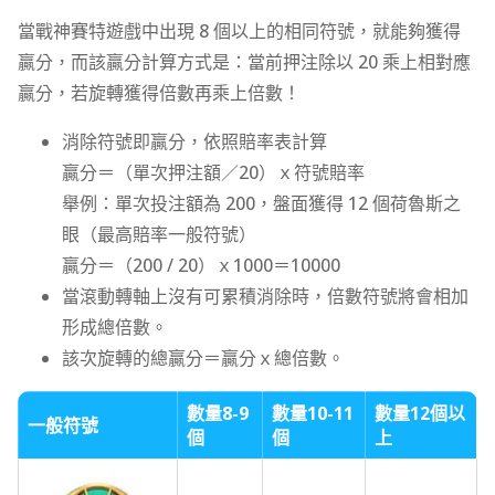
當戰神賽特遊戲中出現 8 個以上的相同符號，就能夠獲得
贏分，而該贏分計算方式是：當前押注除以 20 乘上相對應
贏分，若旋轉獲得倍數再乘上倍數！
消除符號即贏分，依照賠率表計算
贏分＝（單次押注額／20）ｘ符號賠率
舉例：單次投注額為 200，盤面獲得 12 個荷魯斯之
眼（最高賠率一般符號）
贏分＝（200 / 20）ｘ1000＝10000
當滾動轉軸上沒有可累積消除時，倍數符號將會相加
形成總倍數。
該次旋轉的總贏分＝贏分ｘ總倍數。
數量8-9
數量10-11
數量12個以
一般符號
個
個
上