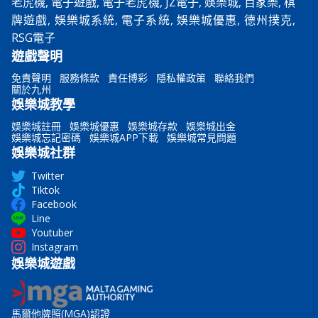
老虎機
,
電子遊戲
,
電子老虎機
,
JZ電子
,
娛樂城
,
百家樂
,
棋
牌遊戲
,
娛樂城系統
,
電子系統
,
娛樂城優惠
,
德州撲克
,
RSG電子
遊戲聲明
免責聲明
服務條款
責任博彩
隱私權政策
聯絡我們
關於九州
娛樂城教學
娛樂城註冊
娛樂城優惠
娛樂城存款
娛樂城出金
娛樂城忘記密碼
娛樂城APP下載
娛樂城常見問題
娛樂城社群
Twitter
Tiktok
Facebook
Line
Youtuber
Instagram
娛樂城遊戲
馬爾他牌照(MGA)認證