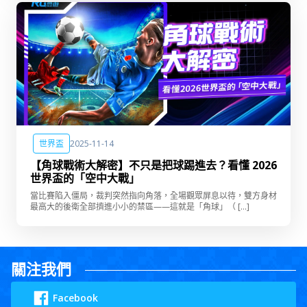
世界盃
2025-11-14
【角球戰術大解密】不只是把球踢進去？看懂 2026
世界盃的「空中大戰」
當比賽陷入僵局，裁判突然指向角落，全場觀眾屏息以待，雙方身材
最高大的後衛全部擠進小小的禁區——這就是「角球」（ […]
關注我們
Facebook