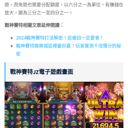
遊，而免遊也需要分配額度，以六分之一為單位，有賺錢在
放大，變為三分之一至四分之一。
戰神賽特相關文章延伸閱讀：
2024戰神賽特打法解密！這幾招一定要會！
戰神賽特娛樂城這裡最好贏！玩家實測千倍爆分的秘
密
戰神賽特JZ電子遊戲畫面