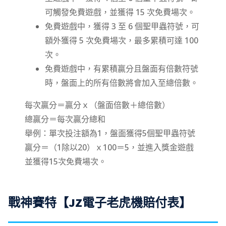
可觸發免費遊戲，並獲得 15 次免費場次。
免費遊戲中，獲得 3 至 6 個聖甲蟲符號，可
額外獲得 5 次免費場次，最多累積可達 100
次。
免費遊戲中，有累積贏分且盤面有倍數符號
時，盤面上的所有倍數將會加入至總倍數。
每次贏分＝贏分ｘ（盤面倍數＋總倍數）
總贏分＝每次贏分總和
舉例：單次投注額為1，盤面獲得5個聖甲蟲符號
贏分＝（1除以20）ｘ100＝5，並進入獎金遊戲
並獲得15次免費場次。
戰神賽特
【
JZ電子老虎機賠付表】