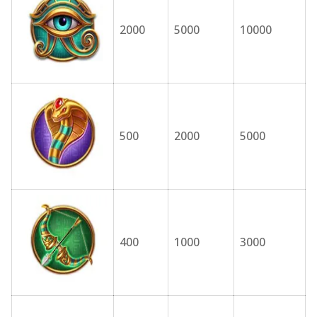
2000
5000
10000
500
2000
5000
400
1000
3000