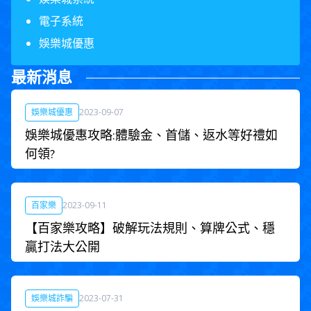
電子系統
娛樂城優惠
最新消息
娛樂城優惠
2023-09-07
娛樂城優惠攻略:體驗金、首儲、返水等好禮如
何領?
百家樂
2023-09-11
【百家樂攻略】破解玩法規則、算牌公式、穩
贏打法大公開
娛樂城詐騙
2023-07-31