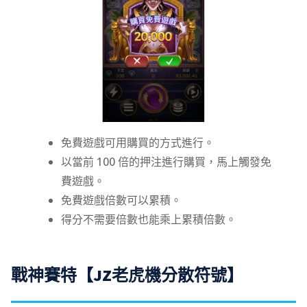
免費遊戲可用購買的方式進行。
以當前 100 倍的押注進行購買，馬上觸發免
費遊戲。
免費遊戲倍數可以累積。
得分不需要倍數也能乘上累積倍數。
戰神賽特
【
JZ老虎機分散符號】