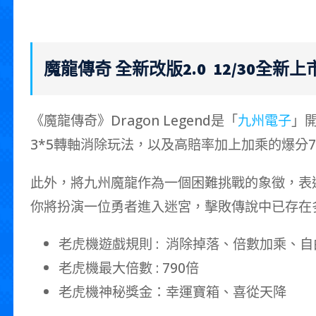
魔龍傳奇 全新改版2.0 12/30全新上
《魔龍傳奇》Dragon Legend是「
九州電子
」
3*5轉軸消除玩法，以及高賠率加上加乘的爆分7
此外，將九州魔龍作為一個困難挑戰的象徵，表
你將扮演一位勇者進入迷宮，擊敗傳說中已存在
老虎機遊戲規則 : 消除掉落、倍數加乘、
老虎機最大倍數 : 790倍
老虎機神秘獎金：幸運寶箱、喜從天降