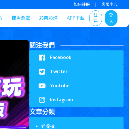
如何註冊
|
客服中心
註
登
戲
捕魚遊戲
彩票彩球
APP下載
冊
入
關注我們
Facebook
Twitter
Youtube
Instagram
文章分類
老虎機