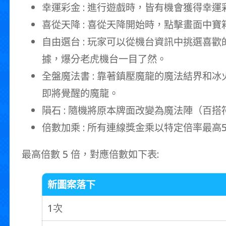
幸運彩金 : 進行遊戲時，皆有機會獲得幸運
喜從天降 : 喜從天降開始時，點擊畫面中
自由選台 : 玩家可以從機台資訊中挑選喜
據，爆分老虎機台一目了然。
全盤魔法書 : 靠著鎮壓魔龍的魔法結界和
即將覺醒的魔龍。
隕石 : 隨機將原本牌面改變為魔法陣（百
倍數加乘 : 所有連線獎金乘以特定倍率最高
最高倍數 5 倍，對應倍數如下表:
新圖案落下
1次