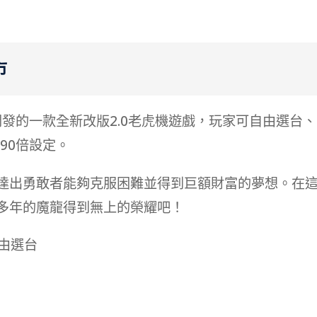
我要預約
市
開發的一款全新改版2.0老虎機遊戲，玩家可自由選台、
90倍設定。
達出勇敢者能夠克服困難並得到巨額財富的夢想。在
多年的魔龍得到無上的榮耀吧！
自由選台