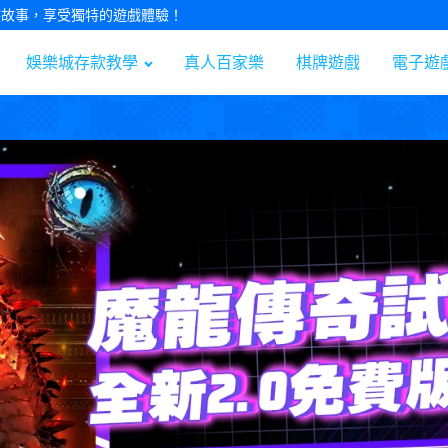
族故事，享受獨特的遊戲體驗！
娛樂城存款教學
真人百家樂
棋牌遊戲
電子遊