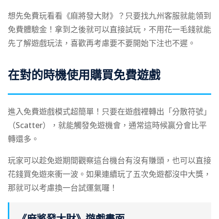
想先免費玩看看《麻將發大財》？只要找九州客服就能領到
免費體驗金！拿到之後就可以直接試玩，不用花一毛錢就能
先了解遊戲玩法，喜歡再考慮要不要開始下注也不遲。
在對的時機使用購買免費遊戲
進入免費遊戲模式超簡單！只要在遊戲裡轉出「分散符號」
（Scatter），就能觸發免遊機會，通常這時候贏分會比平
轉還多。
玩家可以趁免遊期間觀察這台機台有沒有賺頭，也可以直接
花錢買免遊來衝一波。如果連續玩了五次免遊都沒中大獎，
那就可以考慮換一台試運氣囉！
《麻將發大財》遊戲畫面