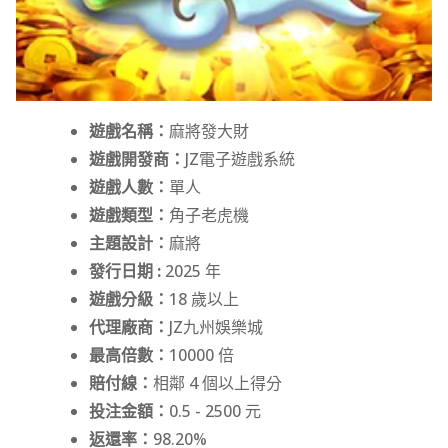
遊戲名稱：
麻將發大財
遊戲開發商：
JZ電子遊戲系統
遊戲人數：
單人
遊戲類型：
角子老虎機
主題設計：
麻將
發行日期 :
2025 年
遊戲分級：
18 歲以上
代理廠商：
JZ九州娛樂城
最高倍數：
10000 倍
賠付線：
相鄰 4 個以上得分
投注金額：
0.5 - 2500 元
返還率：
98.20%