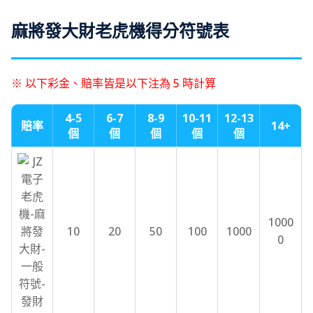
麻將發大財老虎機得分符號表
※ 以下彩金、賠率皆是以下注為 5 時計算
4-5
6-7
8-9
10-11
12-13
賠率
14+
個
個
個
個
個
1000
10
20
50
100
1000
0