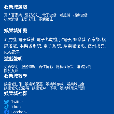
娛樂城遊戲
真人百家樂
運彩投注
電子遊戲
老虎機
捕魚遊戲
棋牌遊戲
彩票彩球
電競投注
娛樂城知識
老虎機
,
電子遊戲
,
電子老虎機
,
JZ電子
,
娛樂城
,
百家樂
,
棋
牌遊戲
,
娛樂城系統
,
電子系統
,
娛樂城優惠
,
德州撲克
,
RSG電子
遊戲聲明
免責聲明
服務條款
責任博彩
隱私權政策
聯絡我們
關於九州
娛樂城教學
娛樂城註冊
娛樂城優惠
娛樂城存款
娛樂城出金
娛樂城忘記密碼
娛樂城APP下載
娛樂城常見問題
娛樂城社群
Twitter
Tiktok
Facebook