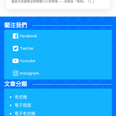
最高大的後衛全部擠進小小的禁區——這就是「角球」（ […]
關注我們
Facebook
Twitter
Youtube
Instagram
文章分類
老虎機
電子遊戲
電子老虎機