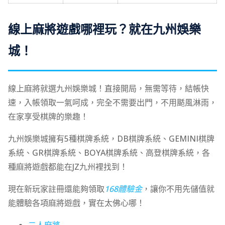
線上麻將遊戲哪裡玩？就在九州娛樂
城！
線上麻將就選九州娛樂城！直接開局，無需等待，結帳快
速，入帳領取一氣呵成，完全不需要出門，不用颳風淋雨，
在家享受棋牌的樂趣！
九州娛樂城擁有5種棋牌系統，DB棋牌系統、GEMINI棋牌
系統、GR棋牌系統、BOYA棋牌系統、高登棋牌系統，各
種麻將遊戲都能在JZ九州裡找到！
現在新玩家註冊還能夠領取
168體驗金
，讓你不用先儲值就
能體驗各項麻將遊戲，實在太佛心哪！