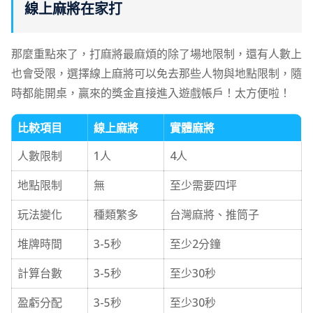
線上麻將在家打
那麼重點來了，打麻將最麻煩的除了場地限制，還有人數上
也會受限，選擇線上麻將可以免去那些人物與地點限制，隨
時都能開桌，贏來的獎金直接進入遊戲帳戶！太方便啦！
比較項目
線上麻將
實體麻將
人數限制
1人
4人
地點限制
無
至少需要四坪
玩法變化
種類繁多
台灣麻將、推筒子
堆牌時間
3-5秒
至少2分鐘
計算台數
3-5秒
至少30秒
盈虧分配
3-5秒
至少30秒