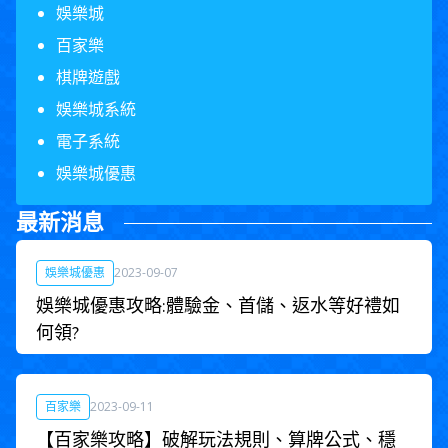
娛樂城
百家樂
棋牌遊戲
娛樂城系統
電子系統
娛樂城優惠
最新消息
娛樂城優惠
2023-09-07
娛樂城優惠攻略:體驗金、首儲、返水等好禮如
何領?
百家樂
2023-09-11
【百家樂攻略】破解玩法規則、算牌公式、穩