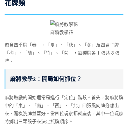
花牌類
麻將教學花
包含四季牌「春」、「夏」、「秋」、「冬」及四君子牌
「梅」、「蘭」、「竹」、「菊」，每種牌各 1 張共 8 張
牌。
麻將教學2：開局如何抓位？
麻將遊戲的開始通常是進行「定位」階段。首先，將麻將牌
中的「東」、「南」、「西」、「北」四張風向牌分離出
來，隨機洗牌並蓋好。當四位玩家都就座後，其中一位玩家
將擲出三顆骰子來決定抓牌順序。