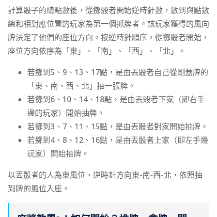
計算骰子的總點數後，從擲骰者開始逆時針數，數到與點數
總和相對應位置的玩家為第一個抓牌者。該玩家獲得的風向
牌決定了他們的座位方向。按逆時針順序，從擲骰者開始，
座位方向依序為「東」、「南」、「西」、「北」。
若擲到5、9、13、17點，是由丟骰者自己從剛蓋牌的
「東、南、西、北」抽一張牌。
若擲到6、10、14、18點，是由丟骰者下家（即右手
邊的玩家）開始抽牌。
若擲到3、7、11、15點，是由丟骰者對家開始抽牌。
若擲到4、8、12、16點，是由丟骰者上家（即左手邊
玩家）開始抽牌。
以丟骰者的人為東風位，逆時針方向東-南-西-北，依照抽
到牌的風位入座。