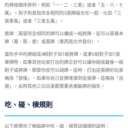
的牌按順序排列，例如「一、二、三索」或者「五、六、七
萬」。刻子則是指完全相同的3張牌組合在一起，比如「三
張東風」或者「三張五萬」。
將牌：兩張完全相同的牌可以構成一組將牌，這可以是基本
牌（萬、筒、索）或風牌（東西南北中發白）。
當你手中的牌組成4組對子加1組將牌，或者5組對子加1張
單牌時，如果其他玩家打出的牌正好可以讓你組成最後一組
對子或將牌，那麼你就可以胡牌。這時，打出這張牌的玩家
稱為「放槍」。如果你自己從牌堆摸到這張牌，這稱為「自
摸」，此時其他三位玩家都需要承擔輸牌的損失。
吃、碰、槓規則
以下將帶你了解麻將中吃、碰、槓等詳細規則說明：