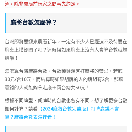
通，除非開局前玩家之間事先約定。
麻將台數怎麼算？
台灣即將要迎來農曆新年，一定有不少人已經迫不及待要在
牌桌上摸幾圈了吧？這時候如果牌桌上沒有人會算台數就尷
尬啦！
怎麼算台灣麻將台數、台數種類還有打麻將的禁忌，若底
30元/台10元，而結算時如果胡牌的人的牌組有2台，那麼
贏錢的人就能夠拿走底＋兩台總共50元！
根據不同牌型，胡牌時的台數也各有不同，想了解更多台數
如何計算？請看
【2024麻將台數完整版】打牌贏錢不會
算？麻將台數表這裡看！