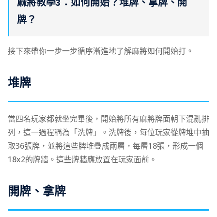
麻將教學3：如何開始？堆牌、拿牌、開
牌？
接下來帶你一步一步循序漸進地了解麻將如何開始打。
堆牌
當四名玩家都就坐完畢後，開始將所有麻將牌面朝下混亂排
列，這一過程稱為「洗牌」。洗牌後，每位玩家從牌堆中抽
取36張牌，並將這些牌堆疊成兩層，每層18張，形成一個
18x2的牌牆。這些牌牆應放置在玩家面前。
開牌、拿牌