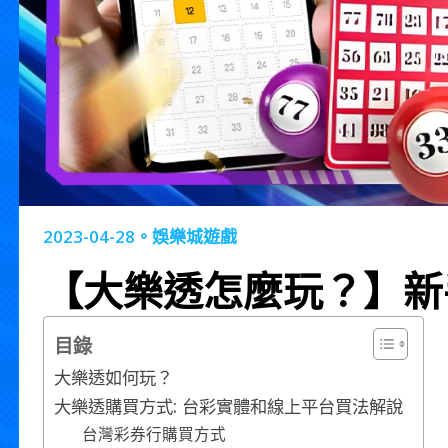
2023-04-28
。
娛樂城遊戲
【大樂透怎麼玩？】新
目錄
大樂透如何玩？
大樂透購買方式: 台彩實體和線上平台買法解說
台灣彩券行購買方式