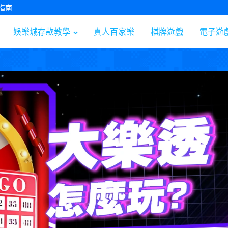
指南
娛樂城存款教學
真人百家樂
棋牌遊戲
電子遊