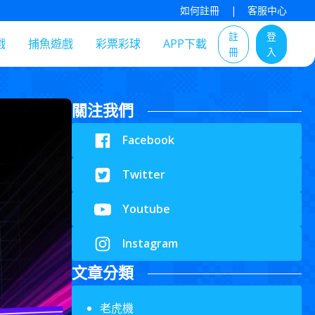
如何註冊
|
客服中心
註
登
戲
捕魚遊戲
彩票彩球
APP下載
冊
入
關注我們
Facebook
Twitter
Youtube
Instagram
文章分類
老虎機