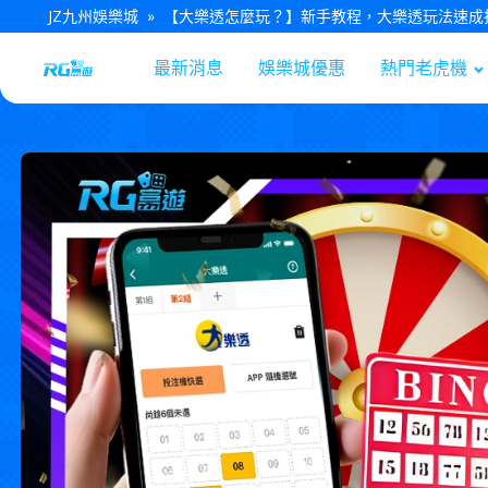
JZ九州娛樂城
»
【大樂透怎麼玩？】新手教程，大樂透玩法速成
最新消息
娛樂城優惠
熱門老虎機