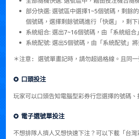
全部隨機快選: 選號區中，藉由投注機台隨
部分快選: 選號區中選擇1~5個號碼，剩餘的
個號碼，選擇剩餘號碼進行「快選」，剩下
系統組合: 選出7~16個號碼，由「系統組
系統配號: 選出5個號碼，由「系統配號」
＊注意: 選號單畫記時，請勿超過格線。且同
口頭投注
玩家可以口頭告知電腦型彩券行您選擇的號碼、
電子選號單投注
不想排隊人擠人又想快速下注？可以下載「台灣