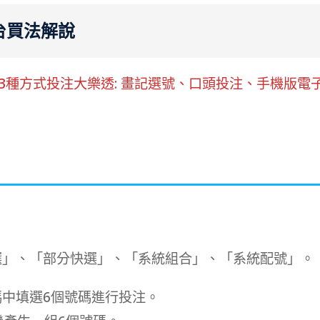
台買法解說
3種方式投注大樂透: 畫記選號、口頭投注、手機版電
選」、「部分快選」、「系統組合」、「系統配號」。
號碼中填選6個號碼進行投注。