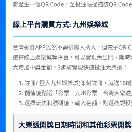
將產生一個QR Code，至投注站掃描該QR C
線上平台購買方式: 九州娛樂城
台灣彩券APP雖然不需排隊人擠人，但電子QR 
選擇線上娛樂城等平台，可以實現免出門、隨時
大增加中獎金額。3步驟實現快速投注大樂透！
註冊/ 登入九州娛樂城(即刻註冊，就送168
儲值後點選「彩票－九州彩票－台灣大樂透
選擇玩法和號碼後，輸入金額，點選確認投
大樂透開獎日期時間和其他彩票開獎