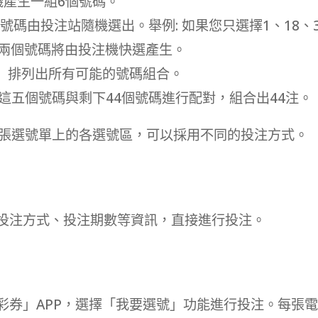
機產生一組6個號碼。
號碼由投注站隨機選出。舉例: 如果您只選擇1、18、3
兩個號碼將由投注機快選產生。
合」排列出所有可能的號碼組合。
將這五個號碼與剩下44個號碼進行配對，組合出44注。
一張選號單上的各選號區，可以採用不同的投注方式。
投注方式、投注期數等資訊，直接進行投注。
彩券」APP，選擇「我要選號」功能進行投注。每張