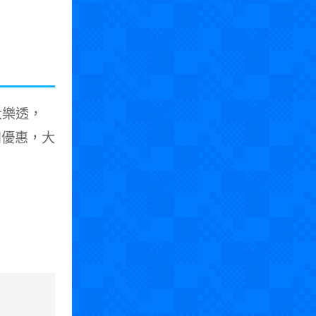
大樂透，
和優惠，大