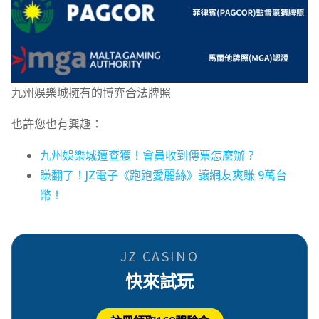
九州娛樂城擁有的博弈合法牌照
也許您也有興趣：
九州娛樂城遭查獲！會員收到傳票怎麼辦？
賺翻了！JZ電子《跑跑愛麗絲》讓網友爽賺 9萬台
幣！
JZ CASINO
快來試玩