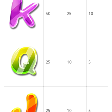
50
25
10
25
10
5
25
10
5