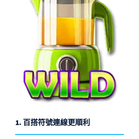
1. 百搭符號連線更順利