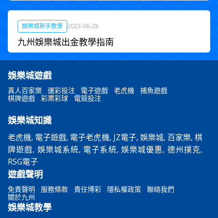
娛樂城新手教學
2023-06-28
九州娛樂城出金教學指南
娛樂城遊戲
真人百家樂
運彩投注
電子遊戲
老虎機
捕魚遊戲
棋牌遊戲
彩票彩球
電競投注
娛樂城知識
老虎機
,
電子遊戲
,
電子老虎機
,
JZ電子
,
娛樂城
,
百家樂
,
棋
牌遊戲
,
娛樂城系統
,
電子系統
,
娛樂城優惠
,
德州撲克
,
RSG電子
遊戲聲明
免責聲明
服務條款
責任博彩
隱私權政策
聯絡我們
關於九州
娛樂城教學