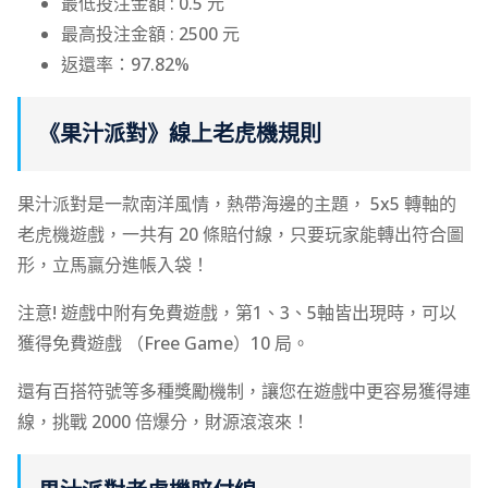
最低投注金額 : 0.5 元
最高投注金額 : 2500 元
返還率：97.82%
《果汁派對》線上老虎機規則
果汁派對是一款南洋風情，熱帶海邊的主題， 5x5 轉軸的
老虎機遊戲，一共有 20 條賠付線，只要玩家能轉出符合圖
形，立馬贏分進帳入袋！
注意! 遊戲中附有免費遊戲，第1、3、5軸皆出現時，可以
獲得免費遊戲 （Free Game）10 局。
還有百搭符號等多種獎勵機制，讓您在遊戲中更容易獲得連
線，挑戰 2000 倍爆分，財源滾滾來！