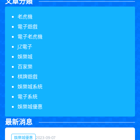
文章分類
老虎機
電子遊戲
電子老虎機
JZ電子
娛樂城
百家樂
棋牌遊戲
娛樂城系統
電子系統
娛樂城優惠
最新消息
娛樂城優惠
2023-09-07