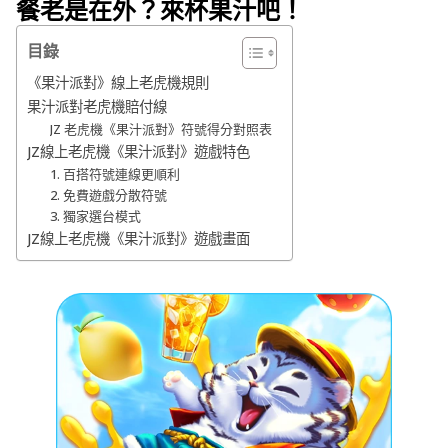
餐老是在外？來杯果汁吧！
目錄
《果汁派對》線上老虎機規則
果汁派對老虎機賠付線
JZ 老虎機《果汁派對》符號得分對照表
JZ線上老虎機《果汁派對》遊戲特色
1. 百搭符號連線更順利
2. 免費遊戲分散符號
3. 獨家選台模式
JZ線上老虎機《果汁派對》遊戲畫面