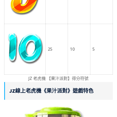
25
10
5
JZ 老虎機 【果汁派對】得分符號
JZ線上老虎機《果汁派對》遊戲特色