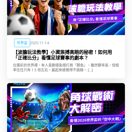
世界盃
2025-11-14
【波膽玩法教學】小資族搏高賠的秘密！如何用
「正確比分」看懂足球賽事的劇本？
在運彩的世界裡，有人喜歡穩紮穩打買「勝負」，雖然勝率高，但賠
率往往只有 1.5 倍左右，贏起來總覺得不過癮。 […]