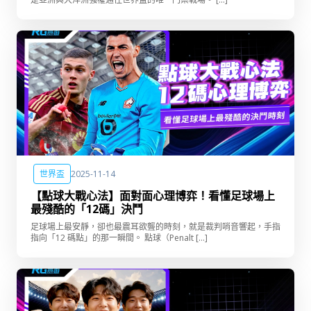
世界盃
2025-11-14
【點球大戰心法】面對面心理博弈！看懂足球場上
最殘酷的「12碼」決鬥
足球場上最安靜，卻也最震耳欲聾的時刻，就是裁判哨音響起，手指
指向「12 碼點」的那一瞬間。 點球（Penalt […]