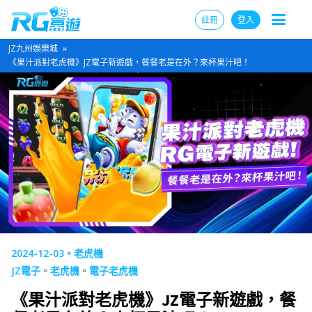
註冊
登入
JZ九州娛樂城
»
《果汁派對老虎機》JZ電子新遊戲，餐餐老是在外？來杯果汁吧！
2024-12-03
。
老虎機
JZ電子
。
老虎機
。
電子老虎機
《果汁派對老虎機》JZ電子新遊戲，餐