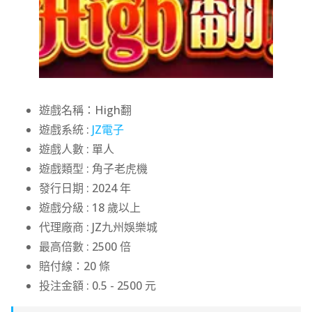
遊戲名稱：High翻
遊戲系統 :
JZ電子
遊戲人數 : 單人
遊戲類型 : 角子老虎機
發行日期 : 2024 年
遊戲分級 : 18 歲以上
代理廠商 : JZ九州娛樂城
最高倍數 : 2500 倍
賠付線：20 條
投注金額 : 0.5 - 2500 元