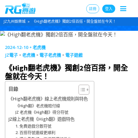
註冊
登入
JZ九州娛樂城
»
《High翻老虎機》獨創2倍百搭，開全盤就在今天！
2024-12-10
。
老虎機
JZ電子
。
老虎機
。
電子老虎機
。
電子遊戲
《High翻老虎機》獨創2倍百搭，開全
盤就在今天！
目錄
《High翻老虎機》線上老虎機規則與特色
《High翻》老虎機賠付線
JZ 老虎機《High翻》得分符號
JZ線上老虎機《High翻》遊戲特色
1. 免費遊戲分散符號
2. 百搭符號連線更順利