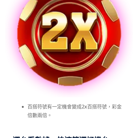
百搭符號有一定機會變成2x百搭符號，彩金
倍數兩倍。