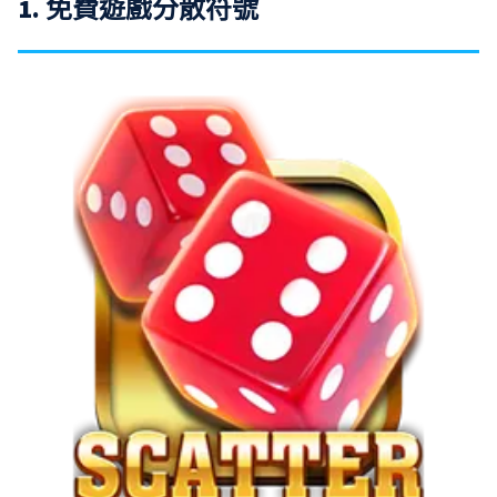
1. 免費遊戲分散符號