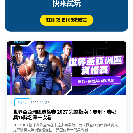
快來試玩
註冊領取168體驗金
世界盃
2025-11-28
世界盃亞洲區資格賽 2027 完整指南：賽制、賽程
與16隊名單一次看
2027FIBA籃球世界盃將在卡達多哈舉行，而世界盃亞洲區資格賽就
是亞洲與大洋洲強權通往世界盃的唯一門票戰場。 […]