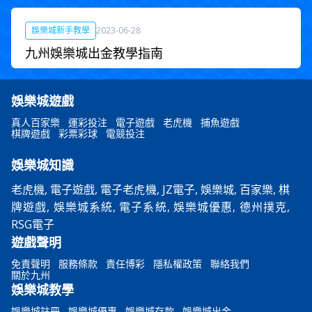
娛樂城新手教學
2023-06-28
九州娛樂城出金教學指南
娛樂城遊戲
真人百家樂
運彩投注
電子遊戲
老虎機
捕魚遊戲
棋牌遊戲
彩票彩球
電競投注
娛樂城知識
老虎機
,
電子遊戲
,
電子老虎機
,
JZ電子
,
娛樂城
,
百家樂
,
棋
牌遊戲
,
娛樂城系統
,
電子系統
,
娛樂城優惠
,
德州撲克
,
RSG電子
遊戲聲明
免責聲明
服務條款
責任博彩
隱私權政策
聯絡我們
關於九州
娛樂城教學
娛樂城註冊
娛樂城優惠
娛樂城存款
娛樂城出金