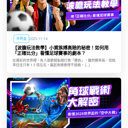
世界盃
2025-11-14
【波膽玩法教學】小資族搏高賠的秘密！如何用
「正確比分」看懂足球賽事的劇本？
在運彩的世界裡，有人喜歡穩紮穩打買「勝負」，雖然勝率高，但賠
率往往只有 1.5 倍左右，贏起來總覺得不過癮。 […]