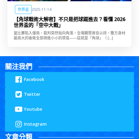
世界盃
2025-11-14
【角球戰術大解密】不只是把球踢進去？看懂 2026
世界盃的「空中大戰」
當比賽陷入僵局，裁判突然指向角落，全場觀眾屏息以待，雙方身材
最高大的後衛全部擠進小小的禁區——這就是「角球」（ […]
關注我們
Facebook
Twitter
Youtube
Instagram
文章分類