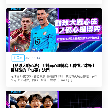
世界盃
2025-11-14
【點球大戰心法】面對面心理博弈！看懂足球場上
最殘酷的「12碼」決鬥
足球場上最安靜，卻也最震耳欲聾的時刻，就是裁判哨音響起，手指
指向「12 碼點」的那一瞬間。 點球（Penalt […]