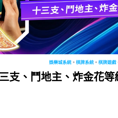
娛樂城系統
。
棋牌系統
。
棋牌遊戲
三支、鬥地主、炸金花等