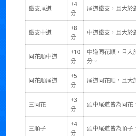
+4
鐵支尾道
尾道鐵支，且大於
分
+8
鐵支中道
中道鐵支，且大於
分
+10
中道同花順，且大於
同花順中道
分
分。
+5
同花順尾道
尾道同花順，且大
分
+3
三同花
頭中尾道皆為同花
分
+4
三順子
頭中尾道皆為順子
分