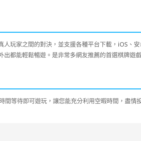
人玩家之間的對決，並支援各種平台下載，iOS、安卓、
外出都能輕鬆暢遊。是非常多網友推薦的首選棋牌遊
費時間等待即可遊玩，讓您能充分利用空暇時間，盡情