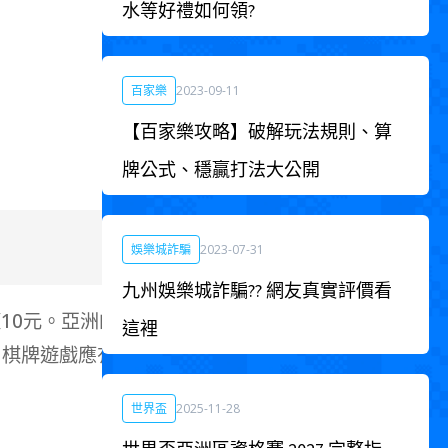
水等好禮如何領?
百家樂
2023-09-11
【百家樂攻略】破解玩法規則、算
牌公式、穩贏打法大公開
娛樂城詐騙
2023-07-31
九州娛樂城詐騙?? 網友真實評價看
10元。亞洲的特色
這裡
，棋牌遊戲應有盡
世界盃
2025-11-28