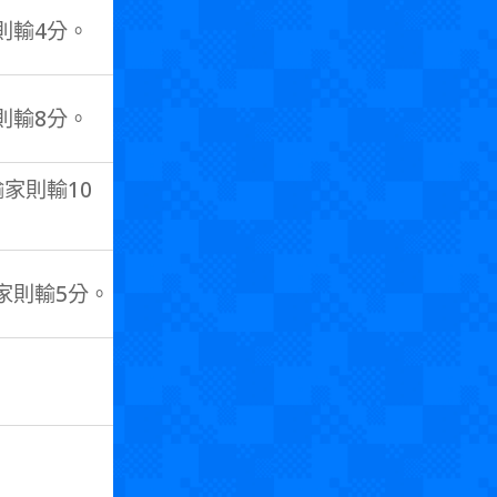
則輸4分。
則輸8分。
家則輸10
家則輸5分。