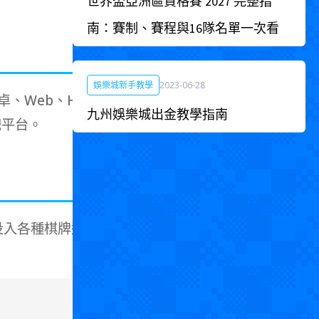
世界盃亞洲區資格賽 2027 完整指
南：賽制、賽程與16隊名單一次看
娛樂城新手教學
2023-06-28
Web、Html5等
九州娛樂城出金教學指南
戲平台。
投入各種棋牌遊戲的