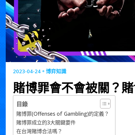
2023-04-24
。
博弈知識
賭博罪會不會被關？賭
目錄
賭博罪(Offenses of Gambling)的定義？
賭博罪成立的3大關鍵要件
在台灣賭博合法嗎？