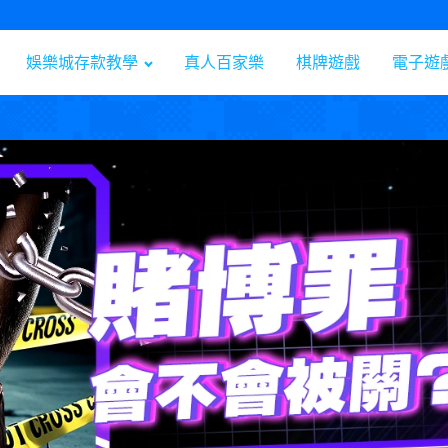
娛樂城存款教學
真人百家樂
棋牌遊戲
電子遊