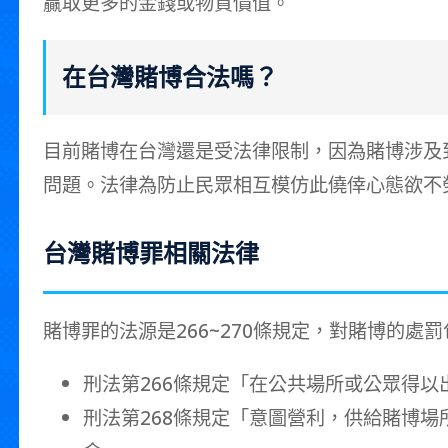
贏取更多的金錢或物質價值。
在台灣賭博合法嗎？
目前賭博在台灣還是受法律限制，因為賭博涉及
問題。法律為防止民眾相互模仿此僥倖心態欲不
台灣賭博罪相關法律
賭博罪的法源是266~270條規定，對賭博的處
刑法第266條規定「在公共場所或公眾得以
刑法第268條規定「意圖營利，供給賭博場