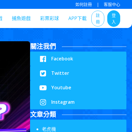
如何註冊
|
客服中心
註
登
戲
捕魚遊戲
彩票彩球
APP下載
冊
入
關注我們
Facebook
Twitter
Youtube
Instagram
文章分類
老虎機