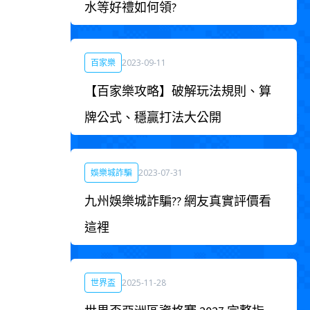
水等好禮如何領?
百家樂
2023-09-11
【百家樂攻略】破解玩法規則、算
牌公式、穩贏打法大公開
娛樂城詐騙
2023-07-31
九州娛樂城詐騙?? 網友真實評價看
這裡
世界盃
2025-11-28