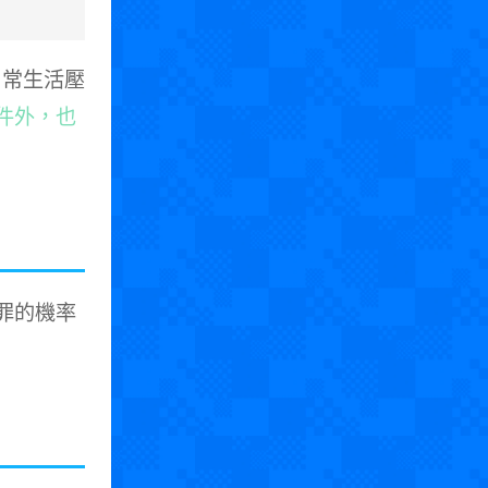
日常生活壓
件外，也
罪的機率