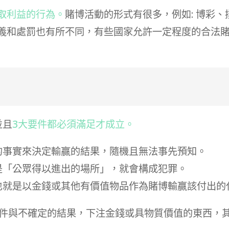
取利益的行為。
賭博活動的形式有很多，例如: 博彩、
義和處罰也有所不同，有些國家允許一定程度的合法
並且
3大要件都必須滿足才成立。
然的事實來決定輸贏的結果，隨機且無法事先預知。
或是「公眾得以進出的場所」，就會構成犯罪。
，也就是以金錢或其他有價值物品作為賭博輸贏該付出的
事件與不確定的結果，下注金錢或具物質價值的東西，