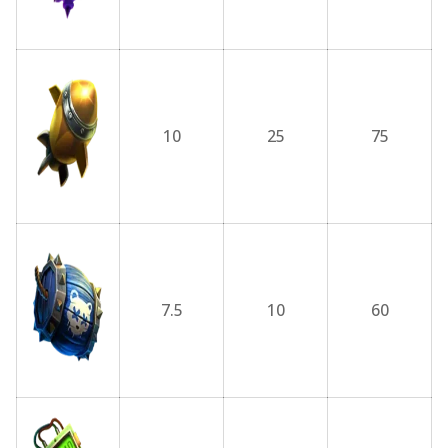
10
25
75
7.5
10
60