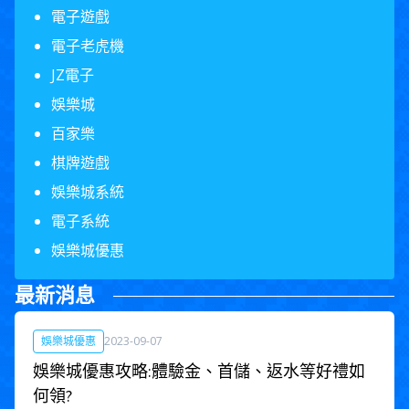
電子遊戲
電子老虎機
JZ電子
娛樂城
百家樂
棋牌遊戲
娛樂城系統
電子系統
娛樂城優惠
最新消息
娛樂城優惠
2023-09-07
娛樂城優惠攻略:體驗金、首儲、返水等好禮如
何領?