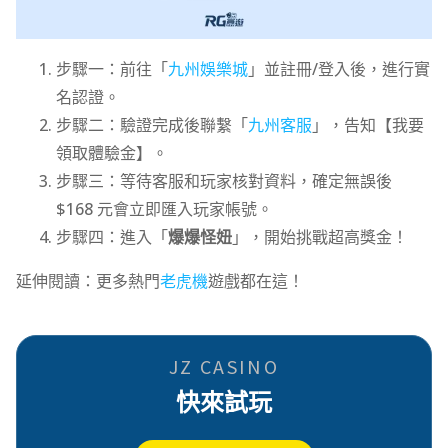
步驟一：前往「
九州娛樂城
」並註冊/登入後，進行實
名認證。
步驟二：驗證完成後聯繫「
九州客服
」，告知【我要
領取體驗金】。
步驟三：等待客服和玩家核對資料，確定無誤後
$168 元會立即匯入玩家帳號。
步驟四：進入「
爆爆怪妞
」，開始挑戰超高獎金！
延伸閱讀：更多熱門
老虎機
遊戲都在這！
JZ CASINO
快來試玩