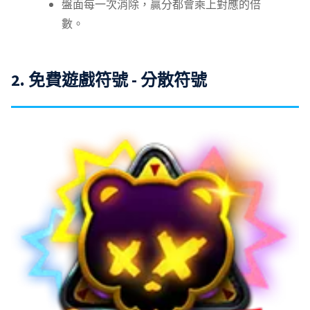
盤面每一次消除，贏分都會乘上對應的倍
數。
2
.
免費遊戲符號 - 分散符號