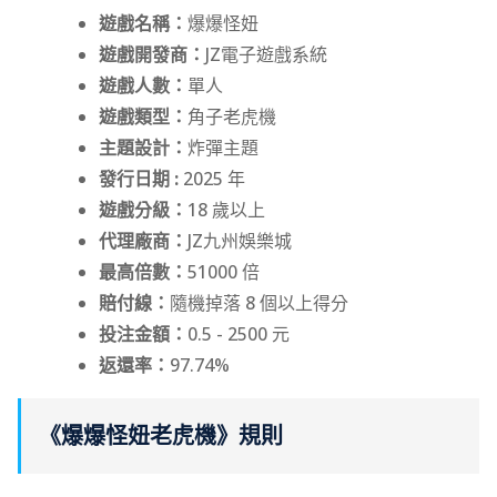
遊戲名稱：
爆爆怪妞
遊戲開發商：
JZ電子遊戲系統
遊戲人數：
單人
遊戲類型：
角子老虎機
主題設計：
炸彈主題
發行日期 :
2025 年
遊戲分級：
18 歲以上
代理廠商：
JZ九州娛樂城
最高倍數：
51000 倍
賠付線：
隨機掉落 8 個以上得分
投注金額：
0.5 - 2500 元
返還率：
97.74%
《爆爆怪妞老虎機》
規則