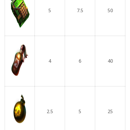
5
7.5
50
4
6
40
2.5
5
25