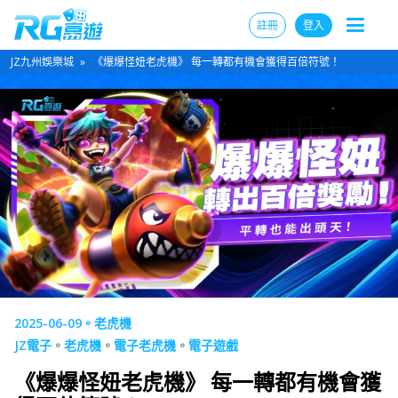
註冊
登入
JZ九州娛樂城
»
《爆爆怪妞老虎機》 每一轉都有機會獲得百倍符號！
2025-06-09
。
老虎機
JZ電子
。
老虎機
。
電子老虎機
。
電子遊戲
《爆爆怪妞老虎機》 每一轉都有機會獲