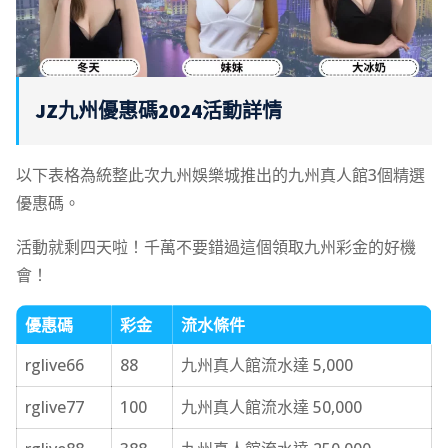
JZ九州優惠碼2024活動詳情
以下表格為統整此次九州娛樂城推出的九州真人館3個精選
優惠碼。
活動就剩四天啦！千萬不要錯過這個領取九州彩金的好機
會！
優惠碼
彩金
流水條件
rglive66
88
九州真人館流水達 5,000
rglive77
100
九州真人館流水達 50,000