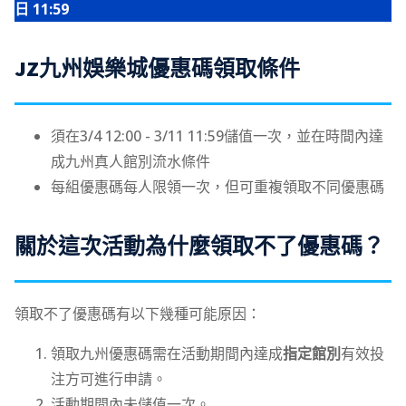
日 11:59
JZ九州娛樂城優惠碼領取條件
須在3/4 12:00 - 3/11 11:59儲值一次，並在時間內達
成九州真人館別流水條件
每組優惠碼每人限領一次，但可重複領取不同優惠碼
關於這次活動為什麼領取不了優惠碼？
領取不了優惠碼有以下幾種可能原因：
領取九州優惠碼需在活動期間內達成
指定館別
有效投
注方可進行申請。
活動期間內未儲值一次。