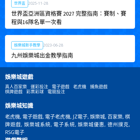
世界盃
2025-11-28
世界盃亞洲區資格賽 2027 完整指南：賽制、賽
程與16隊名單一次看
娛樂城新手教學
2023-06-28
九州娛樂城出金教學指南
娛樂城遊戲
真人百家樂
運彩投注
電子遊戲
老虎機
捕魚遊戲
棋牌遊戲
彩票彩球
電競投注
娛樂城知識
老虎機
,
電子遊戲
,
電子老虎機
,
JZ電子
,
娛樂城
,
百家樂
,
棋
牌遊戲
,
娛樂城系統
,
電子系統
,
娛樂城優惠
,
德州撲克
,
RSG電子