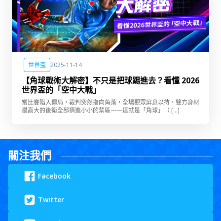
世界盃
2025-11-14
【角球戰術大解密】不只是把球踢進去？看懂 2026
世界盃的「空中大戰」
當比賽陷入僵局，裁判突然指向角落，全場觀眾屏息以待，雙方身材
最高大的後衛全部擠進小小的禁區——這就是「角球」（ […]
關注我們
Facebook
Twitter