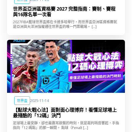
世界盃亞洲區資格賽 2027 完整指南：賽制、賽程
與16隊名單一次看
2027FIBA籃球世界盃將在卡達多哈舉行，而世界盃亞洲區資格賽就
是亞洲與大洋洲強權通往世界盃的唯一門票戰場。 […]
世界盃
2025-11-14
【點球大戰心法】面對面心理博弈！看懂足球場上
最殘酷的「12碼」決鬥
足球場上最安靜，卻也最震耳欲聾的時刻，就是裁判哨音響起，手指
指向「12 碼點」的那一瞬間。 點球（Penalt […]