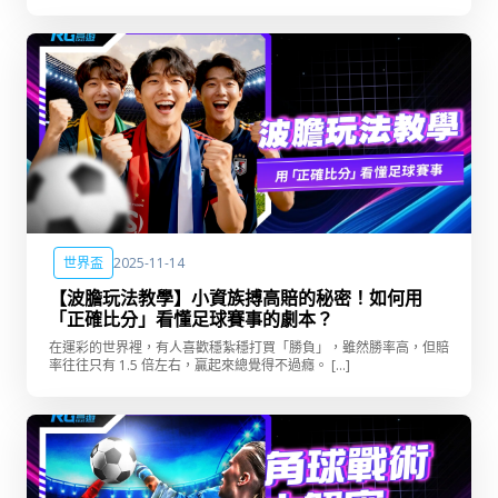
世界盃
2025-11-14
【波膽玩法教學】小資族搏高賠的秘密！如何用
「正確比分」看懂足球賽事的劇本？
在運彩的世界裡，有人喜歡穩紮穩打買「勝負」，雖然勝率高，但賠
率往往只有 1.5 倍左右，贏起來總覺得不過癮。 […]