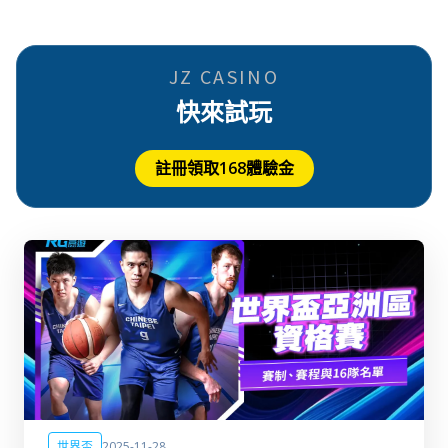
JZ CASINO
快來試玩
註冊領取168體驗金
世界盃
2025-11-28