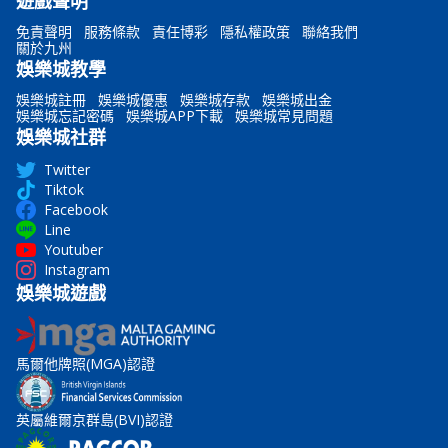
遊戲聲明
免責聲明
服務條款
責任博彩
隱私權政策
聯絡我們
關於九州
娛樂城教學
娛樂城註冊
娛樂城優惠
娛樂城存款
娛樂城出金
娛樂城忘記密碼
娛樂城APP下載
娛樂城常見問題
娛樂城社群
Twitter
Tiktok
Facebook
Line
Youtuber
Instagram
娛樂城遊戲
馬爾他牌照(MGA)認證
英屬維爾京群島(BVI)認證