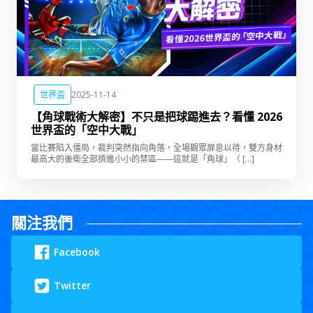
世界盃
2025-11-14
【角球戰術大解密】不只是把球踢進去？看懂 2026
世界盃的「空中大戰」
當比賽陷入僵局，裁判突然指向角落，全場觀眾屏息以待，雙方身材
最高大的後衛全部擠進小小的禁區——這就是「角球」（ […]
關注我們
Facebook
Twitter