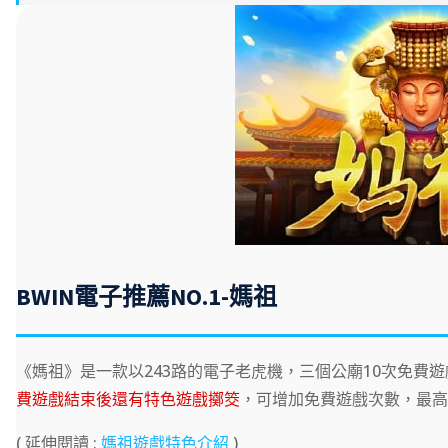
BWIN電子推薦NO.1-媽祖
《媽祖》是一款以243路的電子老虎機，三個公廟10次免費遊
費遊戲結束後還有特色遊戲擲筊
，可增加免費遊戲次數，最高1
( 延伸閱讀 :
媽祖遊戲特色介紹
)