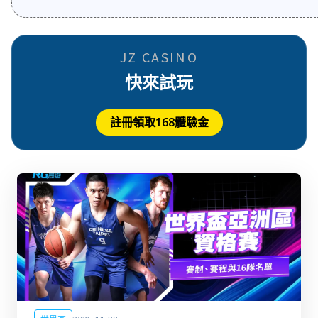
JZ CASINO
快來試玩
註冊領取168體驗金