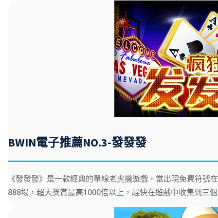
BWIN電子推薦NO.3-發發發
《發發發》是一款經典的單線老虎機遊戲，當出現免費符號在
888場，超大獎賞最高1000倍以上，趕快在遊戲中收集到三