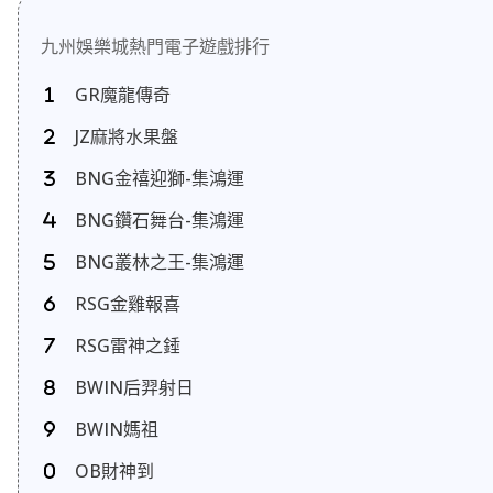
九州娛樂城熱門電子遊戲排行
GR魔龍傳奇
JZ麻將水果盤
BNG金禧迎獅-集鴻運
BNG鑽石舞台-集鴻運
BNG叢林之王-集鴻運
RSG金雞報喜
RSG雷神之錘
BWIN后羿射日
BWIN媽祖
OB財神到