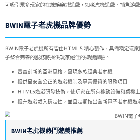
可吸引眾多玩家的在線娛樂城遊戲，如老虎機遊戲、捕魚游戲
BWIN電子老虎機品牌優勢
BWIN電子老虎機所有皆由HTML 5 精心製作，具備穩定玩家回報
子整合完善的服務將提供玩家絕佳的遊戲體驗。
豐富創新的亞洲風格，呈現多款經典老虎機
提供最安全公正的遊戲機制及專業優質的服務項目
HTML5遊戲研發技術，使玩家在所有移動設備和桌機
提升遊戲載入穩定性，並且定期推出全新電子老虎機遊
BWIN老虎機熱門遊戲推薦