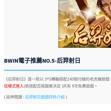
BWIN電子推薦NO.5-后羿射日
《后羿射日》是一款以 3*5轉軸搭配243賠付線的老虎機遊戲
倍模式進入
(依搭配百搭圖案決定 )共有 9次免費遊戲。
( 延伸閱讀 :
后羿射日遊戲特色介紹
)