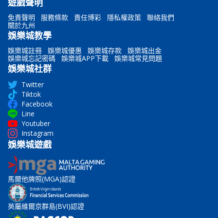
遊戲聲明
免責聲明
服務條款
責任博彩
隱私權政策
聯絡我們
關於九州
娛樂城教學
娛樂城註冊
娛樂城優惠
娛樂城存款
娛樂城出金
娛樂城忘記密碼
娛樂城APP下載
娛樂城常見問題
娛樂城社群
Twitter
Tiktok
Facebook
Line
Youtuber
Instagram
娛樂城遊戲
馬爾他牌照(MGA)認證
英屬維爾京群島(BVI)認證