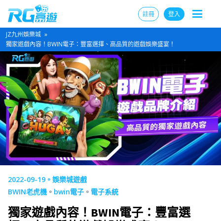
註冊
登入
JZ九州娛樂城
»
獨家遊戲內容！BWIN電子：豐富選擇、高品質的遊戲娛樂盛宴！
2022-09-19
。
娛樂城遊戲
BWIN老虎機
。
bwin電子
。
電子系統
獨家遊戲內容！BWIN電子：豐富選