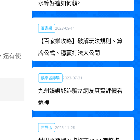
水等好禮如何領?
百家樂
2023-09-11
【百家樂攻略】破解玩法規則、算
牌公式、穩贏打法大公開
，還有使
娛樂城詐騙
2023-07-31
九州娛樂城詐騙?? 網友真實評價看
這裡
世界盃
2025-11-28