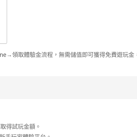
Line→領取體驗金流程，無需儲值即可獲得免費遊玩金
可取得試玩金額。
合新手玩家體驗平台。