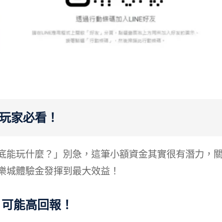
玩家必看！
底能玩什麼？」別急，這筆小額資金其實很有潛力，
樂城體驗金發揮到最大效益！
、可能高回報！