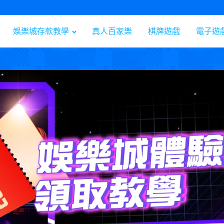
娛樂城存款教學
真人百家樂
棋牌遊戲
電子遊