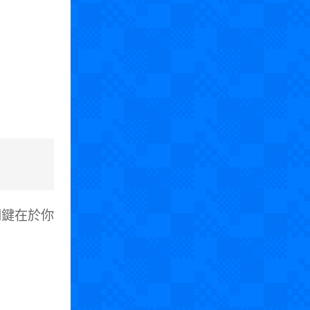
關鍵在於你