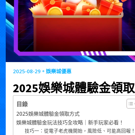
2025-08-29
。
娛樂城優惠
2025娛樂城體驗金領
目錄
2025娛樂城體驗金領取方式
娛樂城體驗金玩法技巧全攻略｜新手玩家必看！
技巧一：從電子老虎機開始，風險低、可能高回報