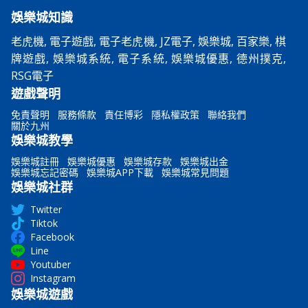
娛樂城知識
老虎機
,
電子遊戲
,
電子老虎機
,
JZ電子
,
娛樂城
,
百家樂
,
棋
牌遊戲
,
娛樂城系統
,
電子系統
,
娛樂城優惠
,
德州撲克
,
RSG電子
遊戲聲明
免責聲明
服務條款
責任博彩
隱私權政策
聯絡我們
關於九州
娛樂城教學
娛樂城註冊
娛樂城優惠
娛樂城存款
娛樂城出金
娛樂城忘記密碼
娛樂城APP下載
娛樂城常見問題
娛樂城社群
Twitter
Tiktok
Facebook
Line
Youtuber
Instagram
娛樂城遊戲