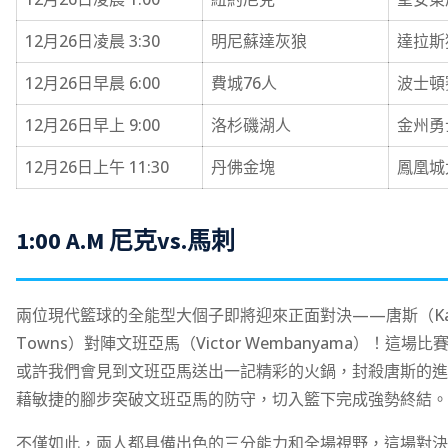
12月26日凌晨 3:30
明尼蘇達灰狼
達拉斯
12月26日早晨 6:00
費城76人
波士頓
12月26日早上 9:00
洛杉磯湖人
金州勇
12月26日上午 11:30
丹佛金塊
鳳凰城
1:00 A.M 尼克vs.馬刺
兩位現代籃球的全能型大個子即將迎來正面對決——唐斯（Karl-
Towns）對陣文班亞馬（Victor Wembanyama）！這場
或許我們會見到文班亞馬送出一記精彩的火鍋，封殺唐斯的進
藉敏捷的腳步突破文班亞馬的防守，切入籃下完成強勢終結。
不僅如此，兩人都具備出色的三分能力和全場視野，這場對決