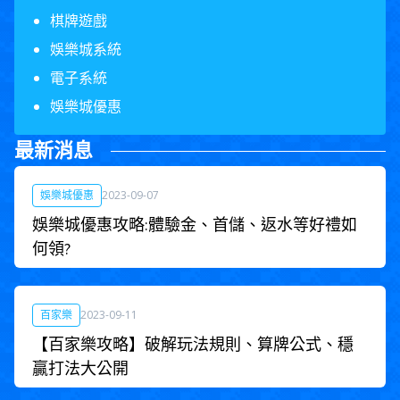
棋牌遊戲
娛樂城系統
電子系統
娛樂城優惠
最新消息
娛樂城優惠
2023-09-07
娛樂城優惠攻略:體驗金、首儲、返水等好禮如
何領?
百家樂
2023-09-11
【百家樂攻略】破解玩法規則、算牌公式、穩
贏打法大公開