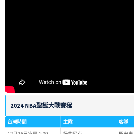
2024 NBA聖誕大戰賽程
台灣時間
主隊
客隊
12月26日凌晨 1:00
紐約尼克
聖安東