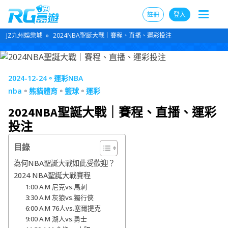
註冊
登入
JZ九州娛樂城
»
2024NBA聖誕大戰｜賽程、直播、運彩投注
2024-12-24
。
運彩
NBA
nba
。
熊貓體育
。
籃球
。
運彩
2024NBA聖誕大戰｜賽程、直播、運彩
投注
目錄
為何NBA聖誕大戰如此受歡迎？
2024 NBA聖誕大戰賽程
1:00 A.M 尼克vs.馬刺
3:30 A.M 灰狼vs.獨行俠
6:00 A.M 76人vs.塞爾提克
9:00 A.M 湖人vs.勇士