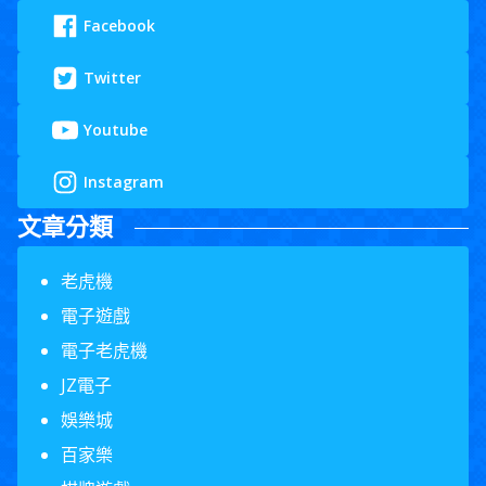
Facebook
Twitter
Youtube
Instagram
文章分類
老虎機
電子遊戲
電子老虎機
JZ電子
娛樂城
百家樂