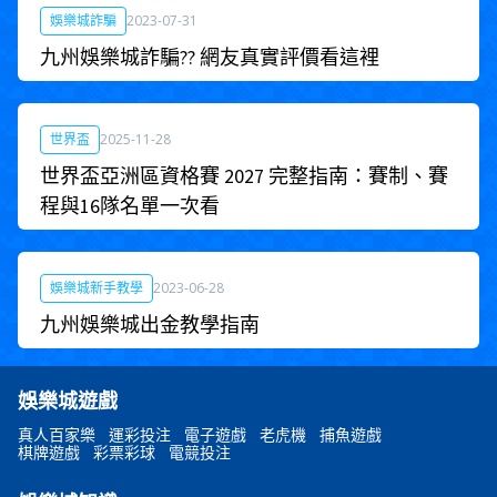
娛樂城詐騙
2023-07-31
九州娛樂城詐騙?? 網友真實評價看這裡
世界盃
2025-11-28
世界盃亞洲區資格賽 2027 完整指南：賽制、賽
程與16隊名單一次看
娛樂城新手教學
2023-06-28
九州娛樂城出金教學指南
娛樂城遊戲
真人百家樂
運彩投注
電子遊戲
老虎機
捕魚遊戲
棋牌遊戲
彩票彩球
電競投注