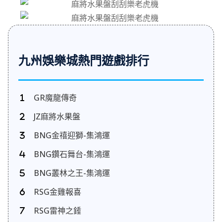
九州娛樂城熱門遊戲排行
GR魔龍傳奇
JZ麻將水果盤
BNG金禧迎獅-集鴻運
BNG鑽石舞台-集鴻運
BNG叢林之王-集鴻運
RSG金雞報喜
RSG雷神之錘