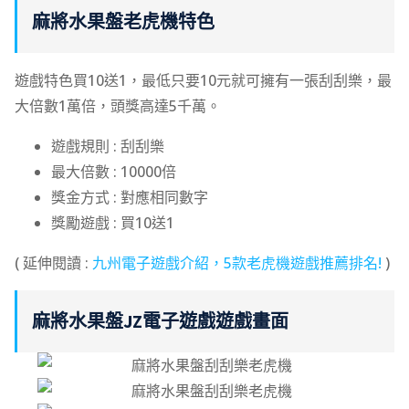
麻將水果盤老虎機特色
遊戲特色買10送1，最低只要10元就可擁有一張刮刮樂，最
大倍數1萬倍，頭獎高達5千萬。
遊戲規則 : 刮刮樂
最大倍數 : 10000倍
獎金方式 : 對應相同數字
獎勵遊戲 : 買10送1
( 延伸閱讀 :
九州電子遊戲介紹，5款老虎機遊戲推薦排名!
)
麻將水果盤JZ電子遊戲遊戲畫面