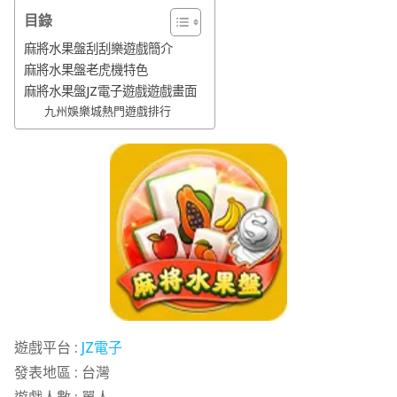
目錄
麻將水果盤刮刮樂遊戲簡介
麻將水果盤老虎機特色
麻將水果盤JZ電子遊戲遊戲畫面
九州娛樂城熱門遊戲排行
遊戲平台 :
JZ電子
發表地區 : 台灣