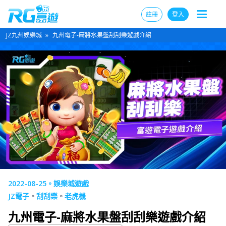
註冊
登入
JZ九州娛樂城
»
九州電子-麻將水果盤刮刮樂遊戲介紹
2022-08-25
。
娛樂城遊戲
JZ電子
。
刮刮樂
。
老虎機
九州電子-麻將水果盤刮刮樂遊戲介紹