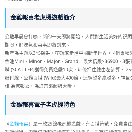
金雞報喜老虎機遊戲簡介
公雞早晨會打鳴，新的一天即將開始，人們對生活美好的祝願
期盼，好運氣和喜事即將到來。
新年為主題以3*5轉軸，帶玩家走進中國新年世界， 4個累積
金池Mini、Minor、Major、Grand，最大倍數×36900，3張
聯 (SCATTER)獲得免費遊戲10次，每條押住線由左計算， 2
賠付線，公雞百搭 (Wild)最大400倍，連線越多贏越多，神氣
雞 為您報喜，為您帶來超級大獎。
金雞報喜電子老虎機特色
《
金雞報喜
》是一款25線老虎機遊戲，有百搭符號，免費自