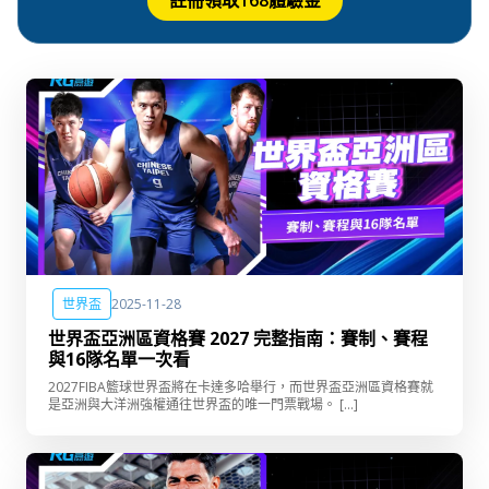
註冊領取168體驗金
世界盃
2025-11-28
世界盃亞洲區資格賽 2027 完整指南：賽制、賽程
與16隊名單一次看
2027FIBA籃球世界盃將在卡達多哈舉行，而世界盃亞洲區資格賽就
是亞洲與大洋洲強權通往世界盃的唯一門票戰場。 […]