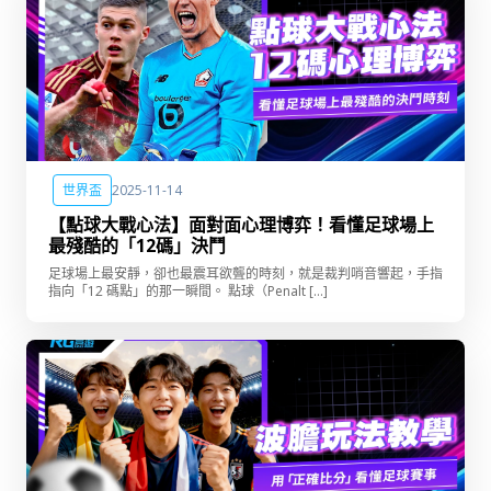
世界盃
2025-11-14
【點球大戰心法】面對面心理博弈！看懂足球場上
最殘酷的「12碼」決鬥
足球場上最安靜，卻也最震耳欲聾的時刻，就是裁判哨音響起，手指
指向「12 碼點」的那一瞬間。 點球（Penalt […]