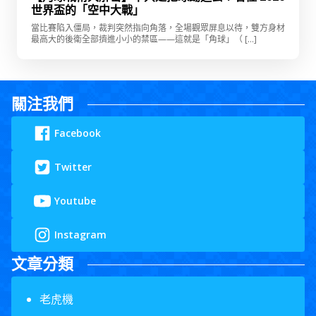
世界盃的「空中大戰」
當比賽陷入僵局，裁判突然指向角落，全場觀眾屏息以待，雙方身材
最高大的後衛全部擠進小小的禁區——這就是「角球」（ […]
關注我們
Facebook
Twitter
Youtube
Instagram
文章分類
老虎機