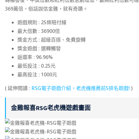
轉觸發後，中獎倍數和紅利倍數急劇增加，最高紅利倍數可達
369萬倍，俗話說信金雞，就有奇蹟。
遊戲規則 : 25條賠付線
最大倍數 : 36900倍
獎金方式 : 超級百搭、免費旋轉
獎金遊戲 : 選轉觸發
返還率 : 96.96%
最低投注 : 0.25元
最高投注 : 1000元
( 延伸閱讀 :
RSG電子遊戲介紹，老虎機推薦前5排名遊戲!
)
金雞報喜RSG老虎機遊戲畫面