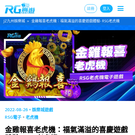
註冊
登入
JZ九州娛樂城
»
金雞報喜老虎機：福氣滿溢的喜慶遊戲體驗- RSG老虎機
2022-08-26
。
娛樂城遊戲
RSG電子
。
老虎機
金雞報喜老虎機：福氣滿溢的喜慶遊戲